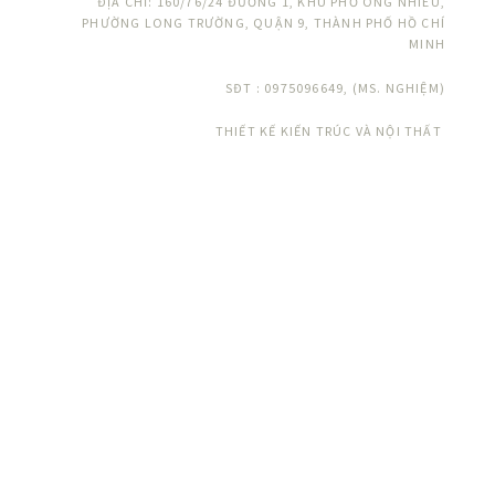
ĐỊA CHỈ: 160/76/24 ĐƯỜNG 1, KHU PHỐ ÔNG NHIÊU,
PHƯỜNG LONG TRƯỜNG, QUẬN 9, THÀNH PHỐ HỒ CHÍ
MINH
SĐT : 0975096649, (MS. NGHIỆM)
THIẾT KẾ KIẾN TRÚC VÀ NỘI THẤT