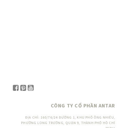
CÔNG TY CỔ PHẦN ANTAR
ĐỊA CHỈ: 160/76/24 ĐƯỜNG 1, KHU PHỐ ÔNG NHIÊU,
PHƯỜNG LONG TRƯỜNG, QUẬN 9, THÀNH PHỐ HỒ CHÍ