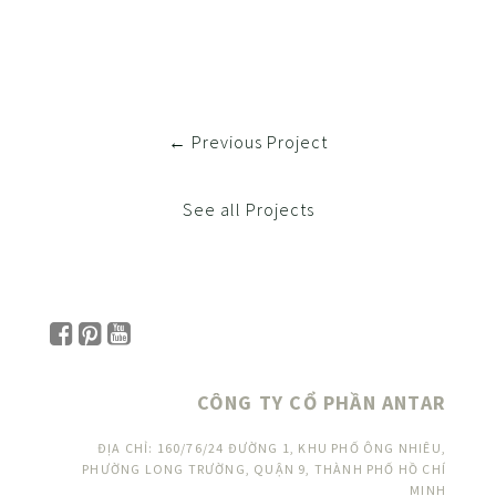
← Previous Project
See all Projects
CÔNG TY CỔ PHẦN ANTAR
ĐỊA CHỈ: 160/76/24 ĐƯỜNG 1, KHU PHỐ ÔNG NHIÊU,
PHƯỜNG LONG TRƯỜNG, QUẬN 9, THÀNH PHỐ HỒ CHÍ
MINH